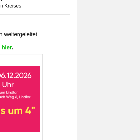
en Kreises
 weitergeleitet
.
e
hier
.