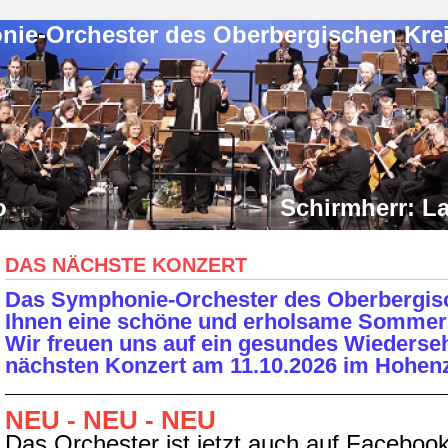
ter des Oberbergischen Kreise
Bramo Schirmherr: Landrat
DAS NÄCHSTE KONZERT
Das Symphonie-Orchester des Oberbergis
Ihnen eine schöne und erholsame Sommerz
Wir freuen uns auf ein gesundes Wiederse
nächsten Konzert am 11.10.2026 im Hohenz
NEU - NEU - NEU
Das Orchester ist jetzt auch auf Facebook