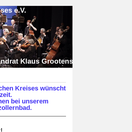
s e.V.
 Klaus Grootens
chen Kreises wünscht
eit.
hen bei unserem
ollernbad.
!