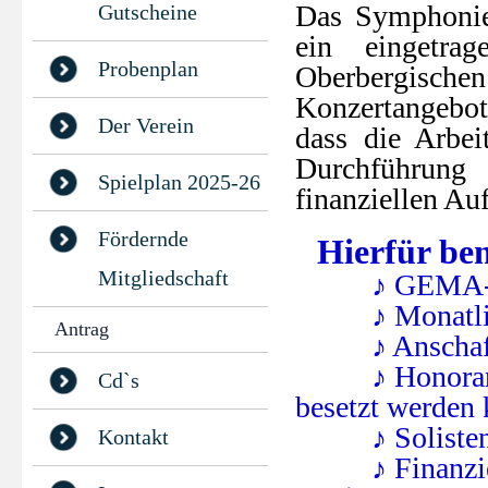
Das Symphonie-
Gutscheine
ein eingetr
Probenplan
Oberbergisch
Konzertangebot 
Der Verein
dass die Arbei
Durchführung
Spielplan 2025-26
finanziellen Au
Fördernde
Hierfür ben
Mitgliedschaft
♪ GEMA-G
♪ Monatli
Antrag
♪ Anschaf
♪ Honorar
Cd`s
besetzt werden
♪ Soliste
Kontakt
♪ Finanzi